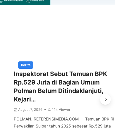
Berita
Inspektorat Sebut Temuan BPK
Ma
Rp.529 Juta di Bagian Umum
Br
Polman Belum Ditindaklanjuti,
Se
Kejari…
A
August 7, 2026
114 Viewer
MA
Sul
POLMAN, REFERENSIMEDIA.COM — Temuan BPK RI
Ket
Perwakilan Sulbar tahun 2025 sebesar Rp.529 juta