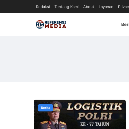
Redaksi
Tentang Kami
About
Layanan
Privac
Ber
Berita