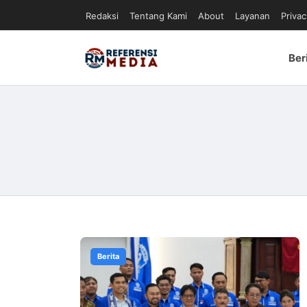
Redaksi
Tentang Kami
About
Layanan
Privac
Ber
Berita