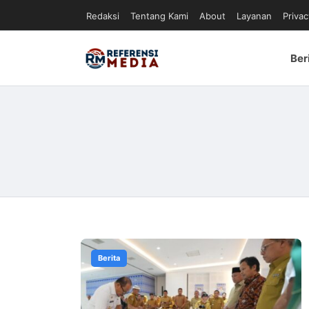
Redaksi
Tentang Kami
About
Layanan
Privac
Ber
Berita