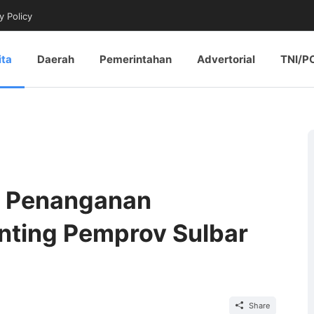
y Policy
ita
Daerah
Pemerintahan
Advertorial
TNI/P
t Penanganan
nting Pemprov Sulbar
Share