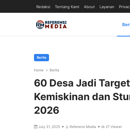
Redaksi
Tentang Kami
About
Layanan
Privac
Ber
Berita
Home
Berita
60 Desa Jadi Targe
Kemiskinan dan Stu
2026
July 31, 2025
Referensi Media
27
Viewer