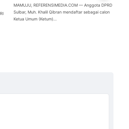
MAMUJU, REFERENSIMEDIA.COM — Anggota DPRD
MAM
Sulbar, Muh. Khalil Qibran mendaftar sebagai calon
Pro
RI
Ketua Umum (Ketum)...
men
a