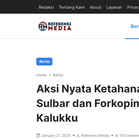
Redaksi
Tentang Kami
About
Layanan
Privac
Ber
Berita
Home
Berita
Aksi Nyata Ketahan
Sulbar dan Forkopi
Kalukku
January 21, 2025
Referensi Media
109
Viewer