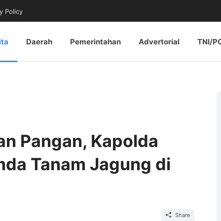
y Policy
ita
Daerah
Pemerintahan
Advertorial
TNI/P
an Pangan, Kapolda
mda Tanam Jagung di
Share