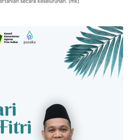
rtanian secara keseluruhan. (mk)