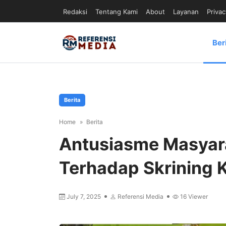
Redaksi
Tentang Kami
About
Layanan
Privac
Ber
Berita
Home
Berita
Antusiasme Masyara
Terhadap Skrining 
July 7, 2025
Referensi Media
16
Viewer