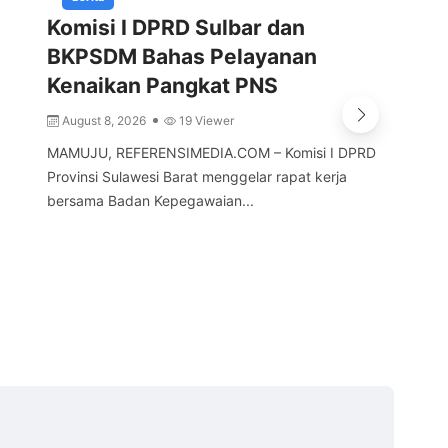
Komisi I DPRD Sulbar dan
In
n
BKPSDM Bahas Pelayanan
Rp
Kenaikan Pangkat PNS
Po
Ke
August 8, 2026
19 Viewer
A
MAMUJU, REFERENSIMEDIA.COM – Komisi I DPRD
Provinsi Sulawesi Barat menggelar rapat kerja
PO
bersama Badan Kepegawaian...
Per
di 