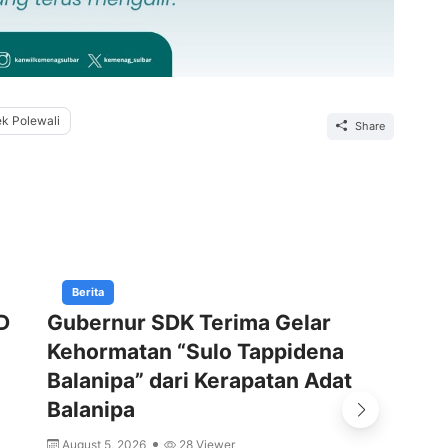
ek Polewali
Share
Berita
D
Gubernur SDK Terima Gelar
Pe
Kehormatan “Sulo Tappidena
Ke
Balanipa” dari Kerapatan Adat
d
Balanipa
A
August 5, 2026
28 Viewer
MA