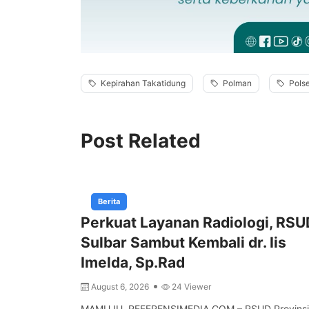
Kepirahan Takatidung
Polman
Pols
Post Related
Berita
Perkuat Layanan Radiologi, RSU
Sulbar Sambut Kembali dr. Iis
Imelda, Sp.Rad
August 6, 2026
24 Viewer
MAMUJU, REFERENSIMEDIA.COM – RSUD Provinsi