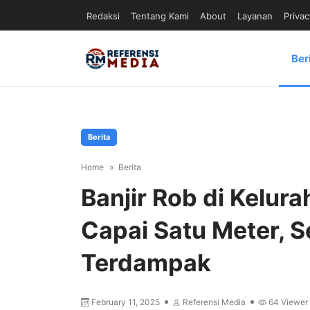
Redaksi
Tentang Kami
About
Layanan
Privac
Ber
Berita
Home
Berita
Banjir Rob di Kelur
Capai Satu Meter, 
Terdampak
February 11, 2025
Referensi Media
64
Viewer