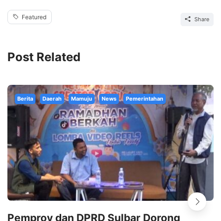
Featured
Share
Post Related
Berita
Daerah
Mamuju
News
Pemerintahan
Pemprov dan DPRD Sulbar Dorong