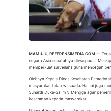
MAMUJU, REFERENSIMEDIA.COM
— Terja
negara Asia sepatutnya diwaspadai. Meski
memperkuat surveilans guna mencegah pen
Olehnya Kepala Dinas Kesehatan Pemerinta
masyarakat tetap waspada. Hal ini juga m
Suhardi Duka-Salim S Mengga agar pemerin
kesehatan kepada masyarakat.
Menurut Asran, belajar dari pengalaman p