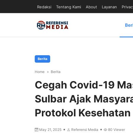
Redaksi
Tentang Kami
About
Layanan
Privac
Ber
Berita
Home
Berita
Cegah Covid-19 Mas
Sulbar Ajak Masyar
Protokol Kesehatan
May 21, 2025
Referensi Media
80
Viewer