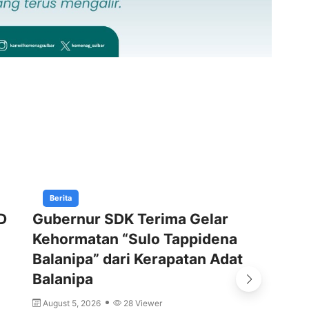
Berita
D
Gubernur SDK Terima Gelar
Pe
Kehormatan “Sulo Tappidena
Ke
Balanipa” dari Kerapatan Adat
d
Balanipa
A
August 5, 2026
28 Viewer
MA