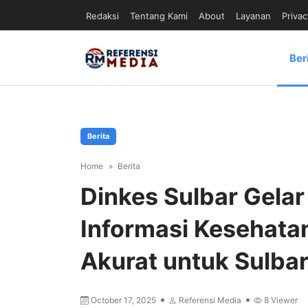
Redaksi
Tentang Kami
About
Layanan
Privac
Ber
Berita
Home
Berita
Dinkes Sulbar Gelar
Informasi Kesehata
Akurat untuk Sulbar
October 17, 2025
Referensi Media
8
Viewer