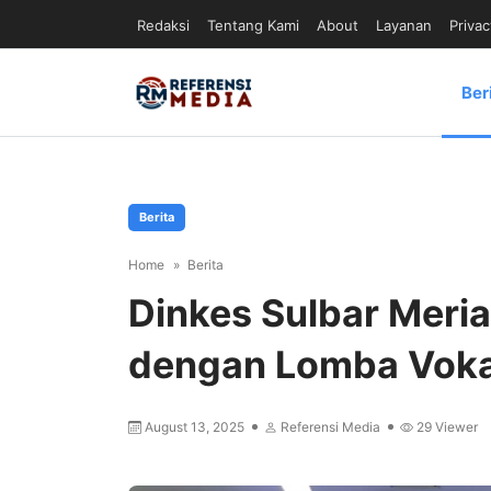
Redaksi
Tentang Kami
About
Layanan
Privac
Ber
Berita
Home
Berita
Dinkes Sulbar Meri
dengan Lomba Vokal
August 13, 2025
Referensi Media
29
Viewer