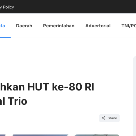
y Policy
ita
Daerah
Pemerintahan
Advertorial
TNI/P
ahkan HUT ke-80 RI
 Trio
Share