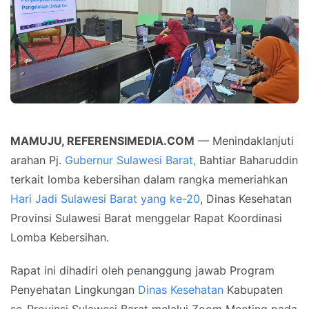
MAMUJU, REFERENSIMEDIA.COM
— Menindaklanjuti
arahan Pj.
Gubernur Sulawesi Barat,
Bahtiar Baharuddin
terkait lomba kebersihan dalam rangka memeriahkan
Hari Jadi Sulawesi Barat yang ke-20
, Dinas Kesehatan
Provinsi Sulawesi Barat menggelar Rapat Koordinasi
Lomba Kebersihan.
Rapat ini dihadiri oleh penanggung jawab Program
Penyehatan Lingkungan
Dinas Kesehatan
Kabupaten