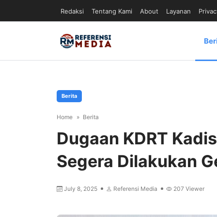
Redaksi
Tentang Kami
About
Layanan
Privac
Ber
Berita
Home
Berita
Dugaan KDRT Kadis
Segera Dilakukan G
July 8, 2025
Referensi Media
207
Viewer