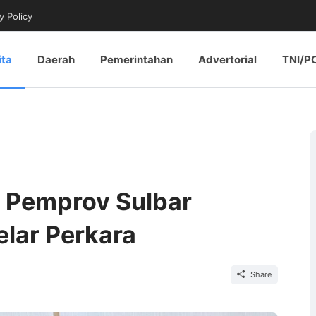
y Policy
ita
Daerah
Pemerintahan
Advertorial
TNI/P
 Pemprov Sulbar
elar Perkara
Share