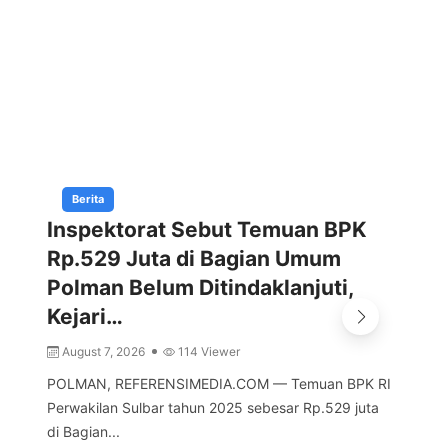
Berita
Inspektorat Sebut Temuan BPK
Ma
Rp.529 Juta di Bagian Umum
Br
Polman Belum Ditindaklanjuti,
Se
Kejari…
A
August 7, 2026
114 Viewer
MA
Sul
POLMAN, REFERENSIMEDIA.COM — Temuan BPK RI
Ket
Perwakilan Sulbar tahun 2025 sebesar Rp.529 juta
di Bagian...