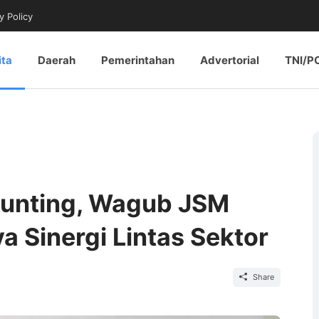
y Policy
ita
Daerah
Pemerintahan
Advertorial
TNI/P
tunting, Wagub JSM
 Sinergi Lintas Sektor
Share