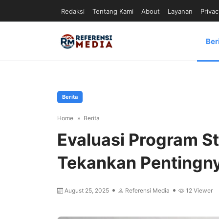
Redaksi
Tentang Kami
About
Layanan
Privac
Ber
Berita
Home
Berita
Evaluasi Program S
Tekankan Pentingnya
August 25, 2025
Referensi Media
12
Viewer