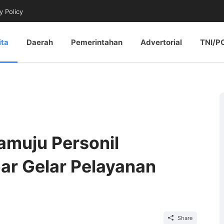
y Policy
ita
Daerah
Pemerintahan
Advertorial
TNI/P
muju Personil
bar Gelar Pelayanan
Share