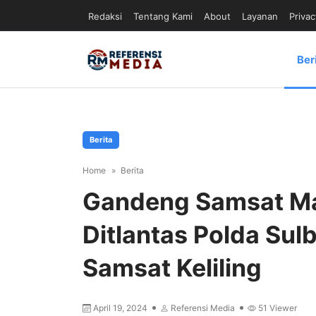
Redaksi
Tentang Kami
About
Layanan
Privac
Ber
Berita
Home
Berita
Gandeng Samsat Ma
Ditlantas Polda Sul
Samsat Keliling
April 19, 2024
Referensi Media
51
Viewer