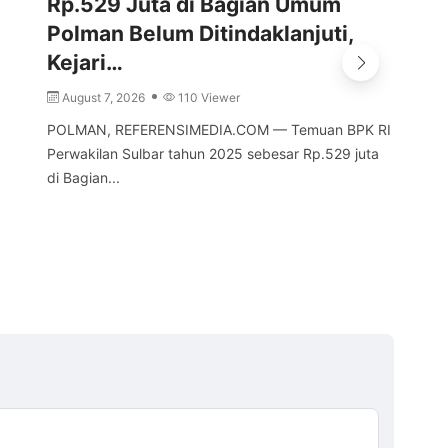
Rp.529 Juta di Bagian Umum
Br
Polman Belum Ditindaklanjuti,
Se
Kejari…
A
August 7, 2026
110 Viewer
MA
Sul
POLMAN, REFERENSIMEDIA.COM — Temuan BPK RI
Ket
Perwakilan Sulbar tahun 2025 sebesar Rp.529 juta
di Bagian...