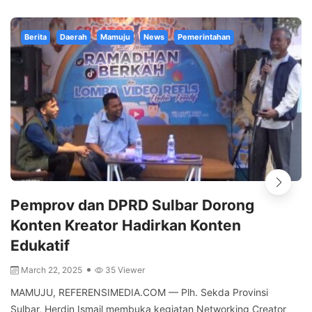
Berita
Daerah
Mamuju
News
Pemerintahan
Pemprov dan DPRD Sulbar Dorong
Konten Kreator Hadirkan Konten
Edukatif
March 22, 2025
35 Viewer
MAMUJU, REFERENSIMEDIA.COM — Plh. Sekda Provinsi
Sulbar, Herdin Ismail membuka kegiatan Networking Creator