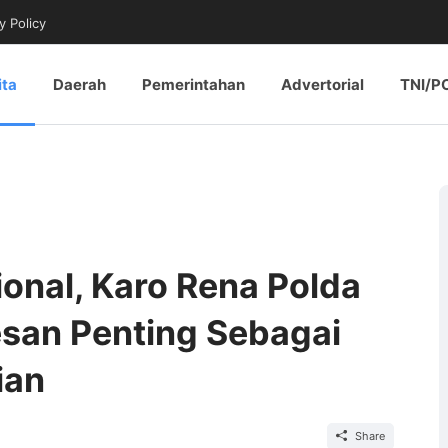
y Policy
ita
Daerah
Pemerintahan
Advertorial
TNI/P
onal, Karo Rena Polda
esan Penting Sebagai
ian
Share