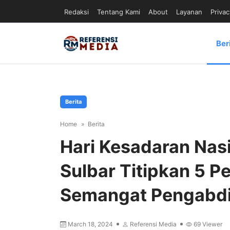
Redaksi
Tentang Kami
About
Layanan
Privac
Ber
Berita
Home
Berita
Hari Kesadaran Nasi
Sulbar Titipkan 5 P
Semangat Pengabd
March 18, 2024
Referensi Media
69
Viewer