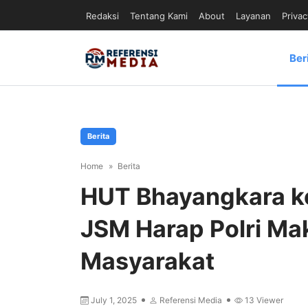
Redaksi
Tentang Kami
About
Layanan
Privac
Ber
Berita
Home
Berita
HUT Bhayangkara k
JSM Harap Polri Ma
Masyarakat
July 1, 2025
Referensi Media
13
Viewer