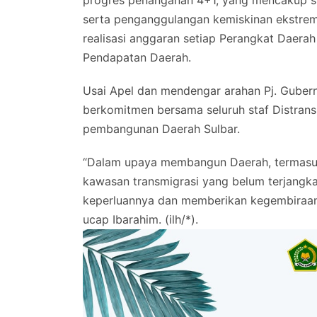
progres penanganan 4+1, yang mencakup stu
serta penganggulangan kemiskinan ekstrem.
realisasi anggaran setiap Perangkat Daera
Pendapatan Daerah.
Usai Apel dan mendengar arahan Pj. Guber
berkomitmen bersama seluruh staf Distran
pembangunan Daerah Sulbar.
“Dalam upaya membangun Daerah, termasu
kawasan transmigrasi yang belum terjangk
keperluannya dan memberikan kegembiraan 
ucap Ibarahim. (ilh/*).