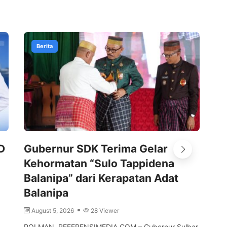
Berita
D
Gubernur SDK Terima Gelar
Pe
Kehormatan “Sulo Tappidena
Ke
Balanipa” dari Kerapatan Adat
d
Balanipa
A
August 5, 2026
28 Viewer
MA
Sul
POLMAN, REFERENSIMEDIA.COM – Gubernur Sulbar