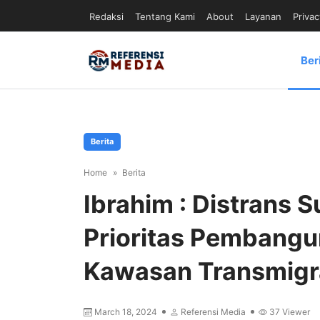
Redaksi
Tentang Kami
About
Layanan
Privac
Ber
Berita
Home
Berita
Ibrahim : Distrans 
Prioritas Pembangu
Kawasan Transmigr
March 18, 2024
Referensi Media
37
Viewer