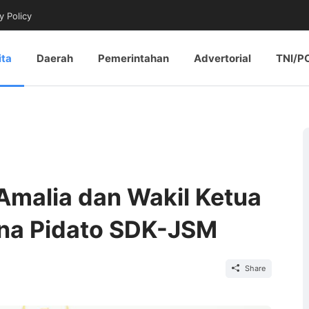
y Policy
ita
Daerah
Pemerintahan
Advertorial
TNI/P
Amalia dan Wakil Ketua
rna Pidato SDK-JSM
Share