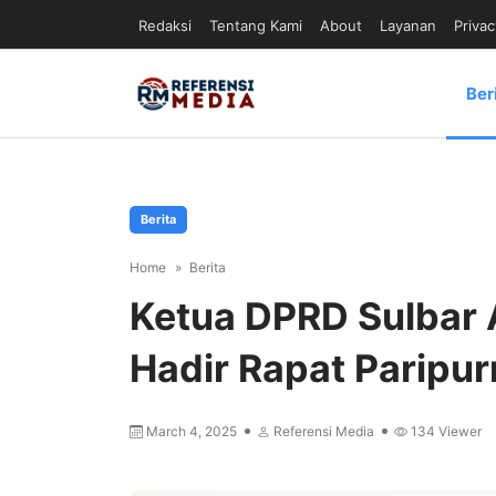
Redaksi
Tentang Kami
About
Layanan
Privac
Ber
Berita
Home
Berita
Ketua DPRD Sulbar 
Hadir Rapat Paripu
March 4, 2025
Referensi Media
134
Viewer