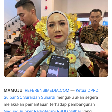
MAMUJU
,
REFERENSIMEDIA.COM
—
Ketua DPRD
Sulbar St. Suraidah Suhardi
mengaku akan segera
melakukan pemantauan terhadap pembangunan
Gedung Bunker Radioterapi RSUD Sulbar
yang