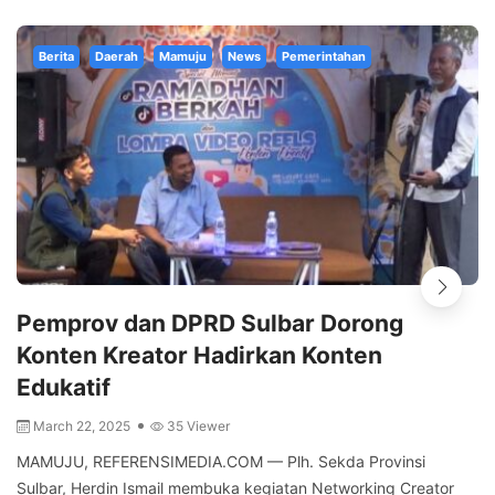
Berita
Daerah
Mamuju
News
Pemerintahan
Pemprov dan DPRD Sulbar Dorong
Konten Kreator Hadirkan Konten
Edukatif
March 22, 2025
35 Viewer
MAMUJU, REFERENSIMEDIA.COM — Plh. Sekda Provinsi
Sulbar, Herdin Ismail membuka kegiatan Networking Creator