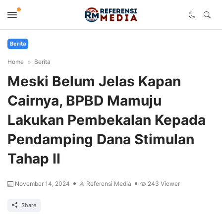
Berita
Home
Berita
Meski Belum Jelas Kapan
Cairnya, BPBD Mamuju
Lakukan Pembekalan Kepada
Pendamping Dana Stimulan
Tahap II
November 14, 2024
Referensi Media
243
Viewer
Share