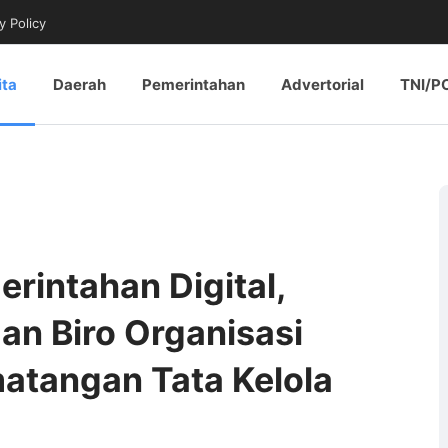
y Policy
ita
Daerah
Pemerintahan
Advertorial
TNI/P
rintahan Digital,
an Biro Organisasi
matangan Tata Kelola