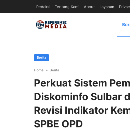
Redaksi
Tentang Kami
About
Layanan
Privac
Ber
Berita
Home
Berita
Perkuat Sistem Peme
Diskominfo Sulbar d
Revisi Indikator Ke
SPBE OPD