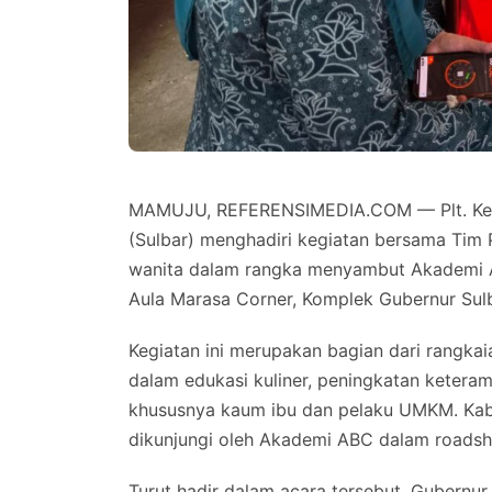
MAMUJU, REFERENSIMEDIA.COM — Plt. Kepal
(Sulbar) menghadiri kegiatan bersama Tim 
wanita dalam rangka menyambut Akademi A
Aula Marasa Corner, Komplek Gubernur Sulb
Kegiatan ini merupakan bagian dari rangka
dalam edukasi kuliner, peningkatan keter
khususnya kaum ibu dan pelaku UMKM. Kab
dikunjungi oleh Akademi ABC dalam roadsho
Turut hadir dalam acara tersebut, Gubernur