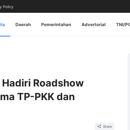
y Policy
ita
Daerah
Pemerintahan
Advertorial
TNI/P
r Hadiri Roadshow
ama TP-PKK dan
Share