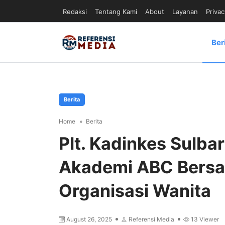
Redaksi
Tentang Kami
About
Layanan
Privac
Ber
Berita
Home
Berita
Plt. Kadinkes Sulba
Akademi ABC Bers
Organisasi Wanita
August 26, 2025
Referensi Media
13
Viewer