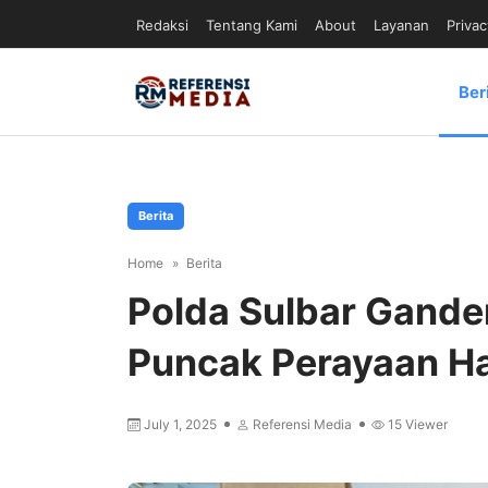
Redaksi
Tentang Kami
About
Layanan
Privac
Ber
Berita
Home
Berita
Polda Sulbar Gand
Puncak Perayaan Ha
July 1, 2025
Referensi Media
15
Viewer