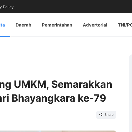
y Policy
ita
Daerah
Pemerintahan
Advertorial
TNI/P
eng UMKM, Semarakkan
ri Bhayangkara ke-79
Share