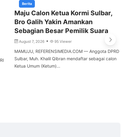
Berita
Maju Calon Ketua Kormi Sulbar,
Gu
Bro Galih Yakin Amankan
Ti
Sebagian Besar Pemilik Suara
Tu
August 7, 2026
95 Viewer
A
MAMUJU, REFERENSIMEDIA.COM — Anggota DPRD
MAM
Sulbar, Muh. Khalil Qibran mendaftar sebagai calon
Pro
RI
Ketua Umum (Ketum)...
men
a