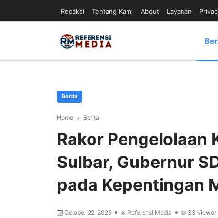
Redaksi
Tentang Kami
About
Layanan
Privac
Ber
Berita
Home
Berita
Rakor Pengelolaan
Sulbar, Gubernur S
pada Kepentingan 
October 22, 2025
Referensi Media
33
Viewer