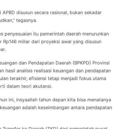
i APBD disusun secara rasional, bukan sekadar
judkan,” tegasnya.
s penyesuaian itu pemerintah daerah menurunkan
r Rp146 miliar dari proyeksi awal yang disusun
ar.
Keuangan dan Pendapatan Daerah (BPKPD) Provinsi
hasil analisis realisasi keuangan dan pendapatan
an terakhir, efisiensi tetap menjadi fokus utama
i dalam teori akutansi.
ahun ini, insyaallah tahun depan kita bisa menatanya
aan keuangan adalah keseimbangan antara pendapatan
 Transfer ke Daerah (TKD) dari pemerintah pusat