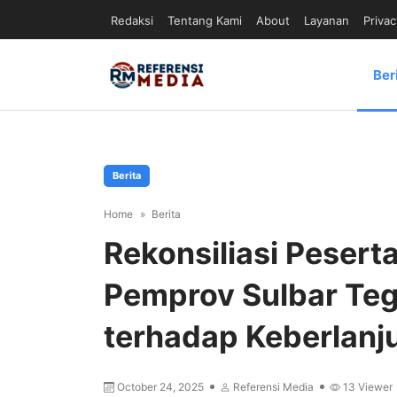
Redaksi
Tentang Kami
About
Layanan
Privac
Ber
Berita
Home
Berita
Rekonsiliasi Peser
Pemprov Sulbar Te
terhadap Keberlanj
October 24, 2025
Referensi Media
13
Viewer