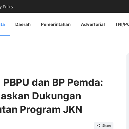
y Policy
ita
Daerah
Pemerintahan
Advertorial
TNI/P
ta PBPU dan BP Pemda:
gaskan Dukungan
utan Program JKN
Share