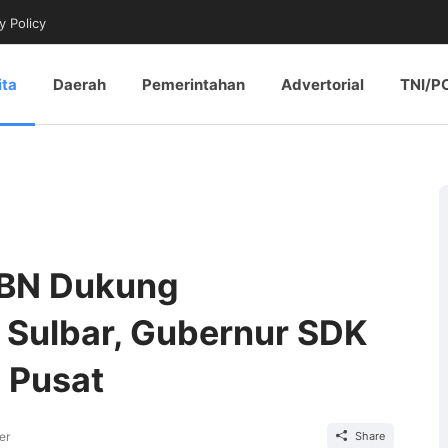
y Policy
ita
Daerah
Pemerintahan
Advertorial
TNI/P
PBN Dukung
l Sulbar, Gubernur SDK
 Pusat
er
Share