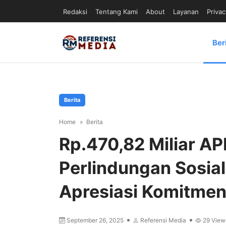
Redaksi
Tentang Kami
About
Layanan
Privac
Ber
Berita
Home
Berita
Rp.470,82 Miliar A
Perlindungan Sosia
Apresiasi Komitmen
September 26, 2025
Referensi Media
29
View