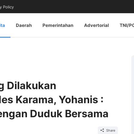
y Policy
ita
Daerah
Pemerintahan
Advertorial
TNI/P
g Dilakukan
es Karama, Yohanis :
dengan Duduk Bersama
Share