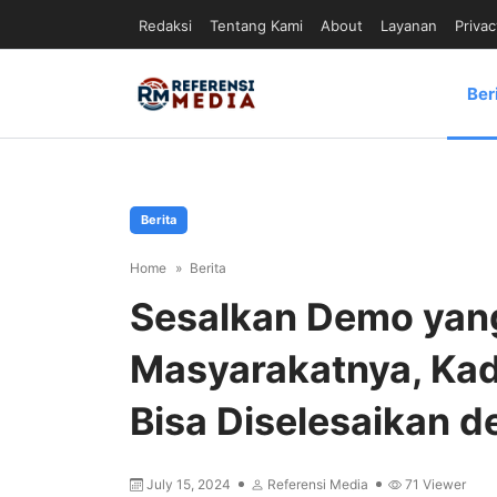
Redaksi
Tentang Kami
About
Layanan
Privac
Ber
Berita
Home
Berita
Sesalkan Demo yan
Masyarakatnya, Kad
Bisa Diselesaikan 
July 15, 2024
Referensi Media
71
Viewer