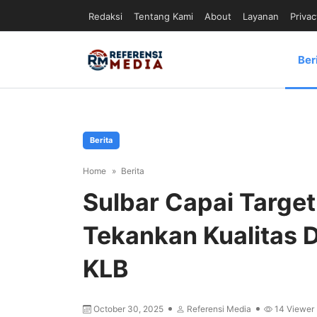
Redaksi
Tentang Kami
About
Layanan
Privac
Ber
Berita
Home
Berita
Sulbar Capai Target
Tekankan Kualitas D
KLB
October 30, 2025
Referensi Media
14
Viewer