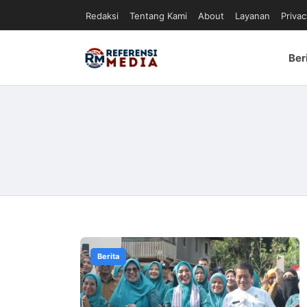
Redaksi
Tentang Kami
About
Layanan
Privac
Ber
Berita