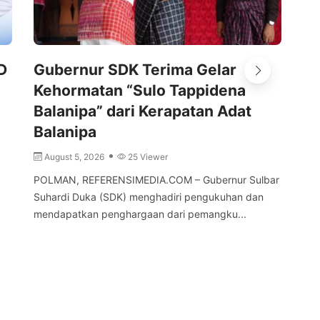
D
Gubernur SDK Terima Gelar
Pe
Kehormatan “Sulo Tappidena
Ke
Balanipa” dari Kerapatan Adat
d
Balanipa
A
August 5, 2026
25 Viewer
MA
Sul
POLMAN, REFERENSIMEDIA.COM – Gubernur Sulbar
Kep
Suhardi Duka (SDK) menghadiri pengukuhan dan
mendapatkan penghargaan dari pemangku...