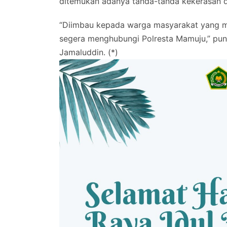
ditemukan adanya tanda-tanda kekerasan d
“Diimbau kepada warga masyarakat yang m
segera menghubungi Polresta Mamuju,” pun
Jamaluddin. (*)