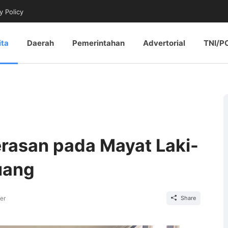
y Policy
ita
Daerah
Pemerintahan
Advertorial
TNI/P
rasan pada Mayat Laki-
uang
er
Share