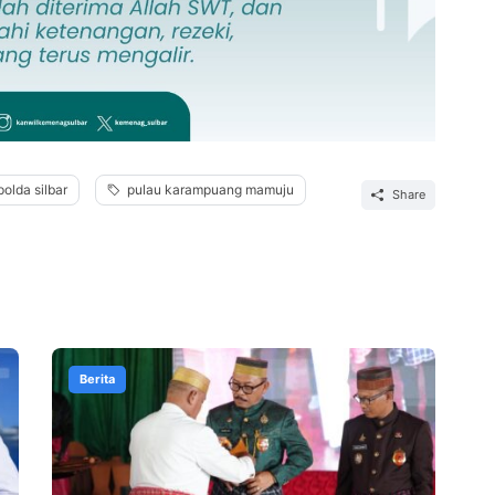
polda silbar
pulau karampuang mamuju
Share
Berita