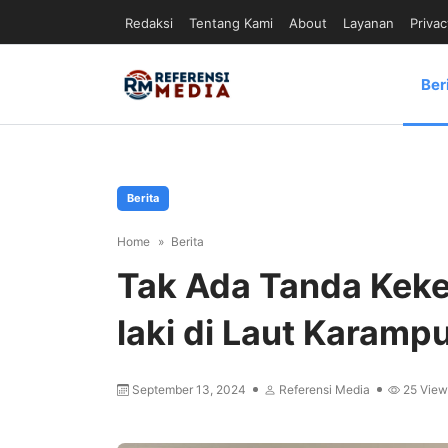
Redaksi
Tentang Kami
About
Layanan
Privac
Ber
Berita
Home
Berita
Tak Ada Tanda Keke
laki di Laut Karamp
September 13, 2024
Referensi Media
25
View