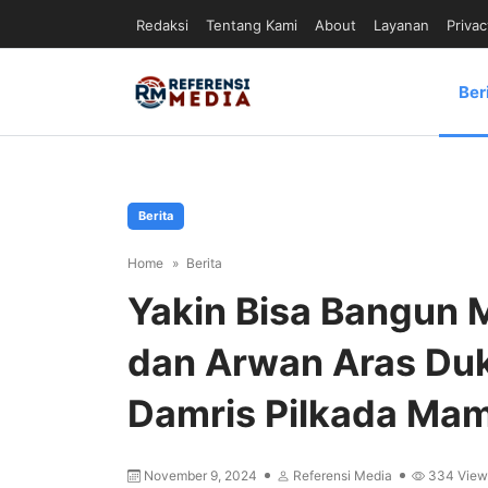
Redaksi
Tentang Kami
About
Layanan
Privac
Ber
Berita
Home
Berita
Yakin Bisa Bangun 
dan Arwan Aras Du
Damris Pilkada Ma
November 9, 2024
Referensi Media
334
View