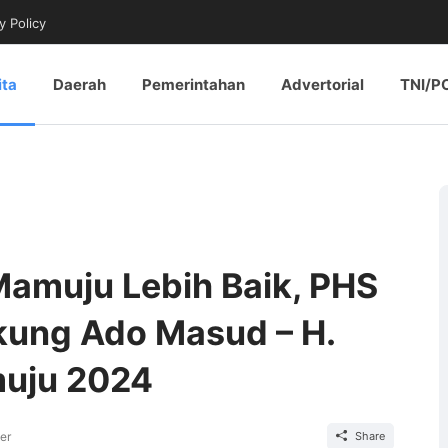
y Policy
ita
Daerah
Pemerintahan
Advertorial
TNI/P
Mamuju Lebih Baik, PHS
kung Ado Masud – H.
muju 2024
er
Share