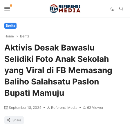
Berita
Home
Berita
Aktivis Desak Bawaslu
Selidiki Foto Anak Sekolah
yang Viral di FB Memasang
Baliho Salahsatu Paslon
Bupati Mamuju
September 18, 2024
Referensi Media
62
Viewer
Share