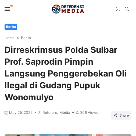
Berita
Home
Berita
Dirreskrimsus Polda Sulbar
Prof. Saprodin Pimpin
Langsung Penggerebekan Oli
Ilegal di Gudang Pupuk
Wonomulyo
May 25, 2025
Referensi Media
206
Viewer
Share