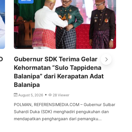
D
Gubernur SDK Terima Gelar
Pe
Kehormatan “Sulo Tappidena
Ke
Balanipa” dari Kerapatan Adat
d
Balanipa
A
August 5, 2026
28 Viewer
MA
Sul
POLMAN, REFERENSIMEDIA.COM – Gubernur Sulbar
Kep
Suhardi Duka (SDK) menghadiri pengukuhan dan
mendapatkan penghargaan dari pemangku...