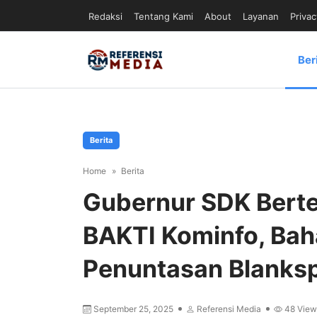
Redaksi
Tentang Kami
About
Layanan
Privac
Ber
Berita
Home
Berita
Gubernur SDK Bert
BAKTI Kominfo, Bah
Penuntasan Blanks
September 25, 2025
Referensi Media
48
View