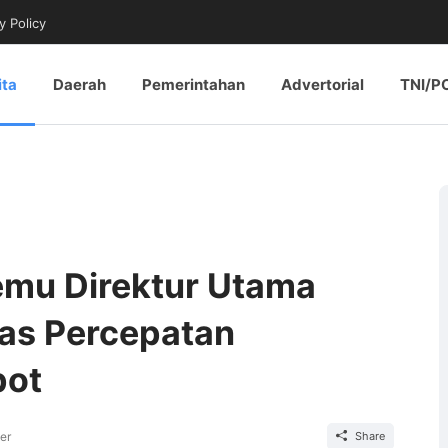
y Policy
ita
Daerah
Pemerintahan
Advertorial
TNI/P
emu Direktur Utama
as Percepatan
pot
er
Share