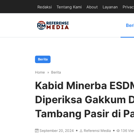
Redaksi
Tentang Kami
About
Layanan
Privac
Ber
Berita
Home
Berita
Kabid Minerba ESDM
Diperiksa Gakkum Di
Tambang Pasir di 
September 20, 2024
Referensi Media
136
Vie