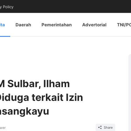
y Policy
ita
Daerah
Pemerintahan
Advertorial
TNI/P
 Sulbar, Ilham
duga terkait Izin
Pasangkayu
wer
Share