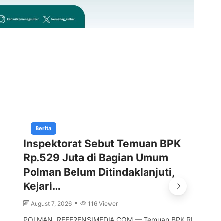
Berita
Inspektorat Sebut Temuan BPK
Ma
Rp.529 Juta di Bagian Umum
Br
Polman Belum Ditindaklanjuti,
Se
Kejari…
A
August 7, 2026
116 Viewer
MA
Sul
POLMAN, REFERENSIMEDIA.COM — Temuan BPK RI