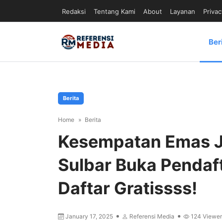
Redaksi
Tentang Kami
About
Layanan
Privac
Ber
Berita
Home
Berita
Kesempatan Emas Jad
Sulbar Buka Pendaf
Daftar Gratissss!
January 17, 2025
Referensi Media
124
Viewer