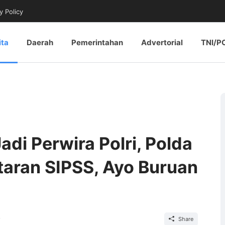
y Policy
ita
Daerah
Pemerintahan
Advertorial
TNI/P
i Perwira Polri, Polda
taran SIPSS, Ayo Buruan
Share