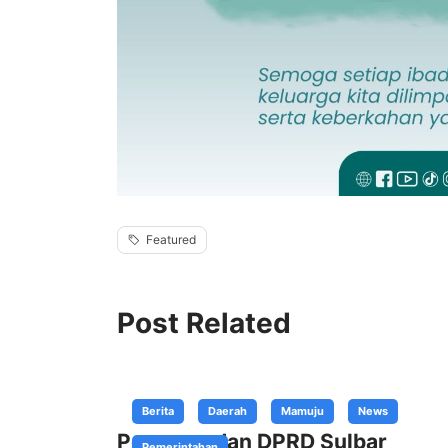
Featured
Post Related
Berita
Daerah
Mamuju
News
Pemprov dan DPRD Sulbar
Pemerintahan