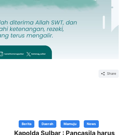
Share
Berita
Daerah
Mamuju
News
Kapolda Sulbar : Pancasila harus
Ka