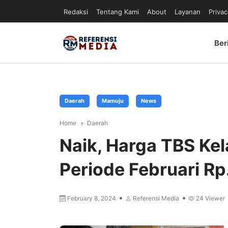
Redaksi
Tentang Kami
About
Layanan
Privac
Ber
Daerah
Mamuju
News
Home
Daerah
Naik, Harga TBS Kel
Periode Februari Rp
February 8, 2024
Referensi Media
24
Viewer