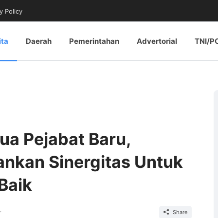
y Policy
ita
Daerah
Pemerintahan
Advertorial
TNI/P
ua Pejabat Baru,
ankan Sinergitas Untuk
Baik
r
Share