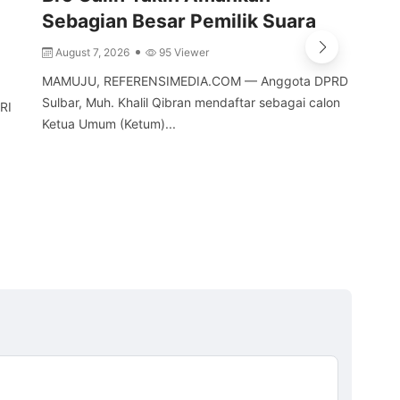
Sebagian Besar Pemilik Suara
Tu
August 7, 2026
95 Viewer
A
MAMUJU, REFERENSIMEDIA.COM — Anggota DPRD
MAM
Sulbar, Muh. Khalil Qibran mendaftar sebagai calon
Pro
RI
Ketua Umum (Ketum)...
men
a