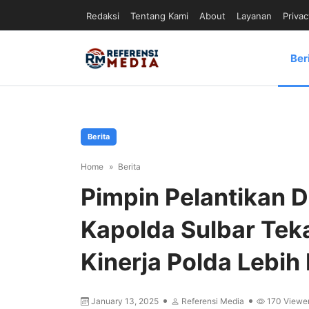
Redaksi
Tentang Kami
About
Layanan
Privac
Ber
Berita
Home
Berita
Pimpin Pelantikan D
Kapolda Sulbar Tek
Kinerja Polda Lebih 
January 13, 2025
Referensi Media
170
Viewe