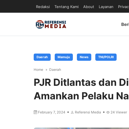
Redaksi
Tentang Kami
About
Layanan
Privac
Ber
Daerah
Mamuju
News
TNI/POLRI
Home
Daerah
PJR Ditlantas dan D
Amankan Pelaku Nar
February 7, 2024
Referensi Media
24
Viewer