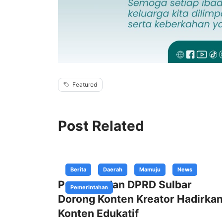
Featured
Post Related
Berita
Daerah
Mamuju
News
Pemprov dan DPRD Sulbar
Pemerintahan
Dorong Konten Kreator Hadirka
Konten Edukatif