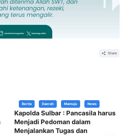
Share
Berita
Daerah
Mamuju
News
Kapolda Sulbar : Pancasila harus
Ka
n
Menjadi Pedoman dalam
Pe
Menjalankan Tugas dan
Ka