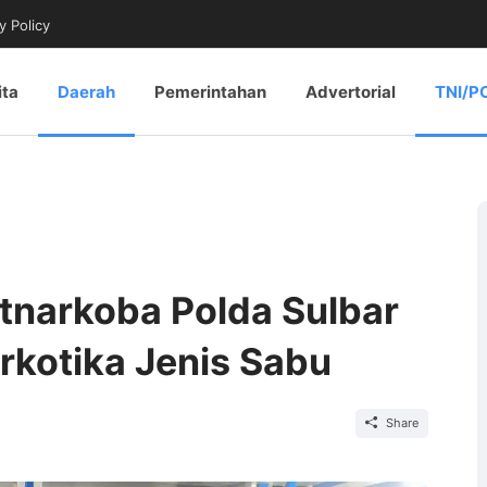
y Policy
ita
Daerah
Pemerintahan
Advertorial
TNI/P
itnarkoba Polda Sulbar
kotika Jenis Sabu
Share