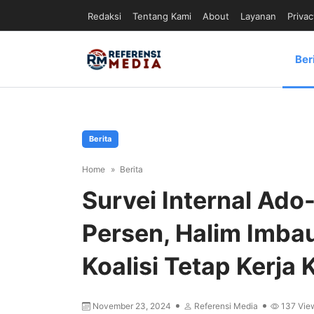
Redaksi
Tentang Kami
About
Layanan
Privac
Ber
Berita
Home
Berita
Survei Internal Ad
Persen, Halim Imba
Koalisi Tetap Kerja 
November 23, 2024
Referensi Media
137
Vie