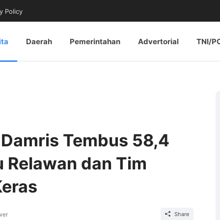
y Policy
ita
Daerah
Pemerintahan
Advertorial
TNI/P
o-Damris Tembus 58,4
u Relawan dan Tim
Keras
wer
Share