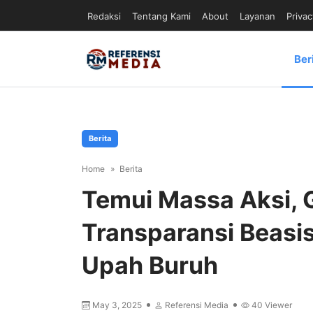
Redaksi
Tentang Kami
About
Layanan
Privac
Ber
Berita
Home
Berita
Temui Massa Aksi, 
Transparansi Beas
Upah Buruh
May 3, 2025
Referensi Media
40
Viewer