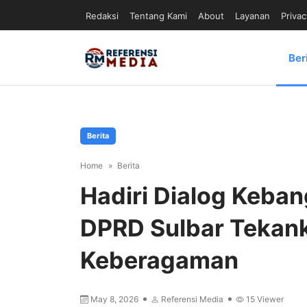
Redaksi
Tentang Kami
About
Layanan
Privac
Ber
Berita
Home
Berita
Hadiri Dialog Keban
DPRD Sulbar Tekan
Keberagaman
May 8, 2026
Referensi Media
15
Viewer