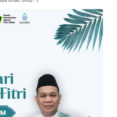
sia Emas. (hms/**)